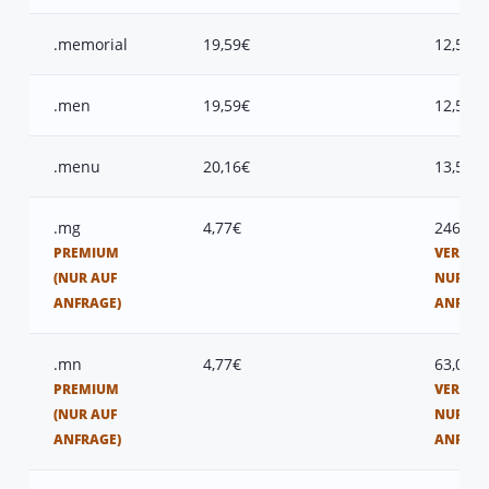
.memorial
19,59€
12,50€
.men
19,59€
12,50€
.menu
20,16€
13,50€
.mg
4,77€
246,50
PREMIUM
VERFÜG
(NUR AUF
NUR AU
ANFRAGE)
ANFRAG
.mn
4,77€
63,00€
PREMIUM
VERFÜG
(NUR AUF
NUR AU
ANFRAGE)
ANFRAG