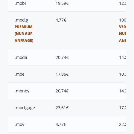
.mobi
19,59€
12,50€
.mod.gi
4,77€
100,00
PREMIUM
VERFÜG
(NUR AUF
NUR AU
ANFRAGE)
ANFRAG
.moda
20,74€
14,00€
.moe
17,86€
10,00€
.money
20,74€
14,00€
.mortgage
23,61€
17,00€
.mov
4,77€
22,00€