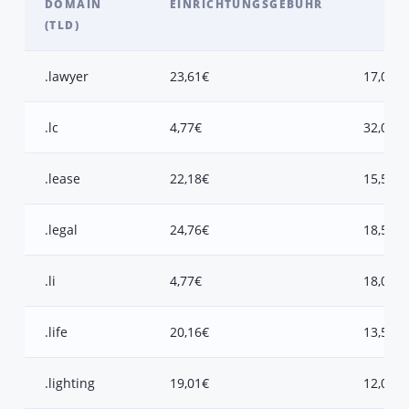
DOMAIN
EINRICHTUNGSGEBÜHR
(TLD)
.lawyer
23,61€
17,00€
.lc
4,77€
32,00€
.lease
22,18€
15,50€
.legal
24,76€
18,50€
.li
4,77€
18,00€
.life
20,16€
13,50€
.lighting
19,01€
12,00€