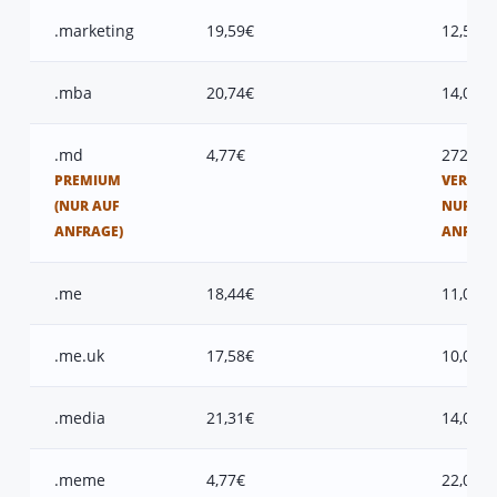
.marketing
19,59€
12,50€
.mba
20,74€
14,00€
.md
4,77€
272,50
PREMIUM
VERFÜG
(NUR AUF
NUR AU
ANFRAGE)
ANFRAG
.me
18,44€
11,00€
.me.uk
17,58€
10,00€
.media
21,31€
14,00€
.meme
4,77€
22,00€