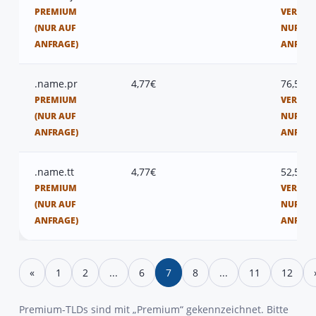
PREMIUM
VERFÜG
(NUR AUF
NUR AU
ANFRAGE)
ANFRAG
.name.pr
4,77€
76,50€
PREMIUM
VERFÜG
(NUR AUF
NUR AU
ANFRAGE)
ANFRAG
.name.tt
4,77€
52,50€
PREMIUM
VERFÜG
(NUR AUF
NUR AU
ANFRAGE)
ANFRAG
«
1
2
...
6
7
8
...
11
12
Premium-TLDs sind mit „Premium“ gekennzeichnet. Bitte