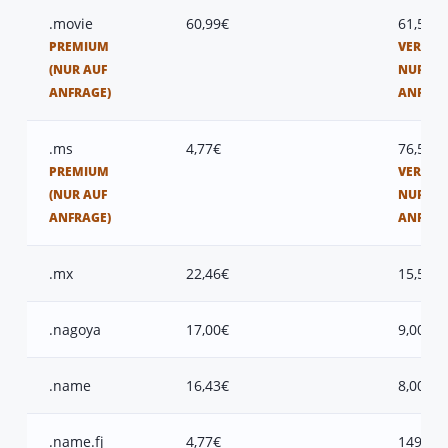
.movie
60,99€
61,50€
PREMIUM
VERFÜG
(NUR AUF
NUR AU
ANFRAGE)
ANFRAG
.ms
4,77€
76,50€
PREMIUM
VERFÜG
(NUR AUF
NUR AU
ANFRAGE)
ANFRAG
.mx
22,46€
15,50€
.nagoya
17,00€
9,00€
.name
16,43€
8,00€
.name.fj
4,77€
149,00