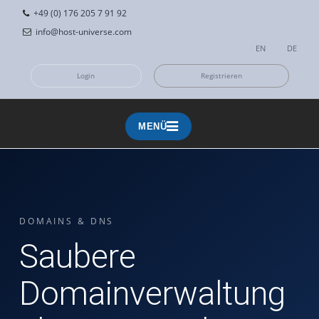
+49 (0) 176 205 7 91 92
info@host-universe.com
EN
|
DE
Login
Registrieren
MENÜ
MENÜ
DOMAINS & DNS
Saubere
Domainverwaltung