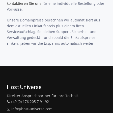
kontaktieren Sie uns
für eine individuelle Bestellung oder
Vorkasse.
Unsere Domainpreise berechnen wir automatisiert aus
dem aktuellen Einkaufspreis plus einem fixen
Serviceaufschlag. So bleiben Support, Sicherheit und
Verwaltung gedeckt – und sobald die Einkaufspreise
sinken, geben wir die Ersparnis automatisch weiter.
Host Universe
Direkter Ansprechpartner für Ihre Technik.
+49 (0) 176 205 7 91 92
info@host-universe.com