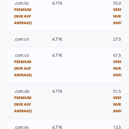
.com.bz
4,77€
55,00€
PREMIUM
VERFÜGB
(NUR AUF
NUR AUF
ANFRAGE)
ANFRAG
.com.cn
4,77€
27,50€
.com.co
4,77€
67,50€
PREMIUM
VERFÜGB
(NUR AUF
NUR AUF
ANFRAGE)
ANFRAG
.com.do
4,77€
51,50€
PREMIUM
VERFÜGB
(NUR AUF
NUR AUF
ANFRAGE)
ANFRAG
.com.es
4,77€
13,50€