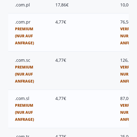
.com.pl
17,86€
10,00€
.com.pr
4,77€
76,50€
PREMIUM
VERFÜGB
(NUR AUF
NUR AUF
ANFRAGE)
ANFRAG
.com.sc
4,77€
126,50€
PREMIUM
VERFÜGB
(NUR AUF
NUR AUF
ANFRAGE)
ANFRAG
.com.sl
4,77€
87,00€
PREMIUM
VERFÜGB
(NUR AUF
NUR AUF
ANFRAGE)
ANFRAG
.com.tr
4,77€
25,00€