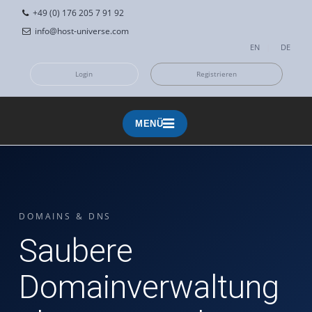
+49 (0) 176 205 7 91 92
info@host-universe.com
EN
|
DE
Login
Registrieren
MENÜ
MENÜ
DOMAINS & DNS
Saubere
Domainverwaltung