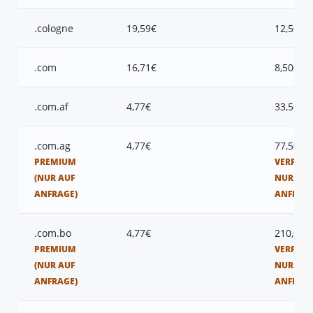
.cologne
19,59€
12,50€
.com
16,71€
8,50€
.com.af
4,77€
33,50€
.com.ag
4,77€
77,50€
PREMIUM
VERFÜGB
(NUR AUF
NUR AUF
ANFRAGE)
ANFRAG
.com.bo
4,77€
210,00€
PREMIUM
VERFÜGB
(NUR AUF
NUR AUF
ANFRAGE)
ANFRAG