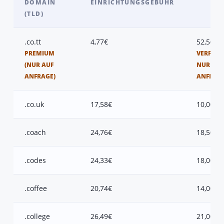
DOMAIN
EINRICHTUNGSGEBÜHR
(TLD)
.co.tt
4,77€
52,50€
PREMIUM
VERFÜGB
(NUR AUF
NUR AUF
ANFRAGE)
ANFRAG
.co.uk
17,58€
10,00€
.coach
24,76€
18,50€
.codes
24,33€
18,00€
.coffee
20,74€
14,00€
.college
26,49€
21,00€