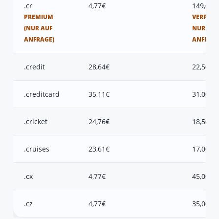
.cr
4,77€
149,00€
PREMIUM
VERFÜGB
(NUR AUF
NUR AUF
ANFRAGE)
ANFRAG
.credit
28,64€
22,50€
.creditcard
35,11€
31,00€
.cricket
24,76€
18,50€
.cruises
23,61€
17,00€
.cx
4,77€
45,00€
.cz
4,77€
35,00€