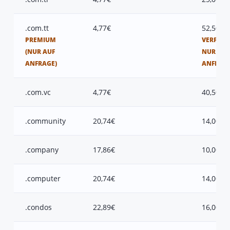
.com.tt
4,77€
52,50€
PREMIUM
VERFÜGB
(NUR AUF
NUR AUF
ANFRAGE)
ANFRAG
.com.vc
4,77€
40,50€
.community
20,74€
14,00€
.company
17,86€
10,00€
.computer
20,74€
14,00€
.condos
22,89€
16,00€