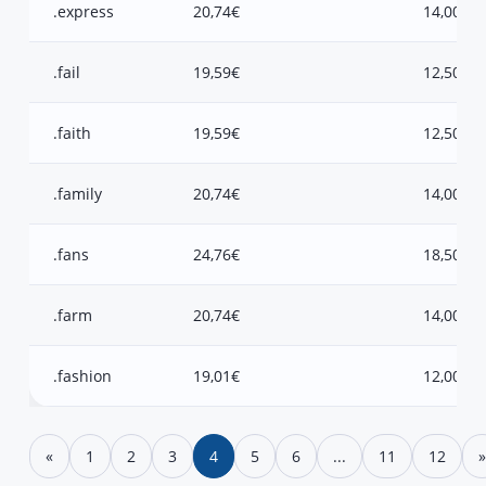
.express
20,74€
14,00€
.fail
19,59€
12,50€
.faith
19,59€
12,50€
.family
20,74€
14,00€
.fans
24,76€
18,50€
.farm
20,74€
14,00€
.fashion
19,01€
12,00€
«
1
2
3
4
5
6
...
11
12
»