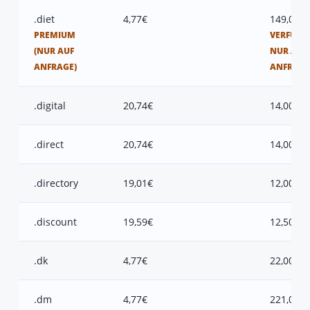
.diet
4,77€
149,00€
PREMIUM
VERFÜGB
(NUR AUF
NUR AUF
ANFRAGE)
ANFRAGE
.digital
20,74€
14,00€
.direct
20,74€
14,00€
.directory
19,01€
12,00€
.discount
19,59€
12,50€
.dk
4,77€
22,00€
.dm
4,77€
221,00€