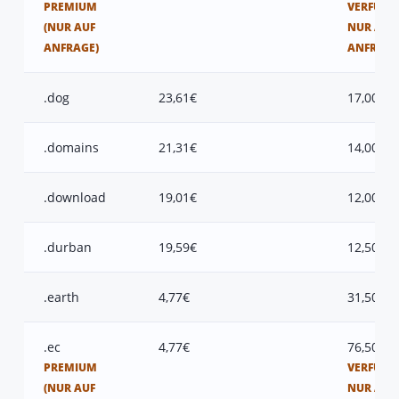
PREMIUM
VERFÜGB
(NUR AUF
NUR AUF
ANFRAGE)
ANFRAGE
.dog
23,61€
17,00€
.domains
21,31€
14,00€
.download
19,01€
12,00€
.durban
19,59€
12,50€
.earth
4,77€
31,50€
.ec
4,77€
76,50€
PREMIUM
VERFÜGB
(NUR AUF
NUR AUF