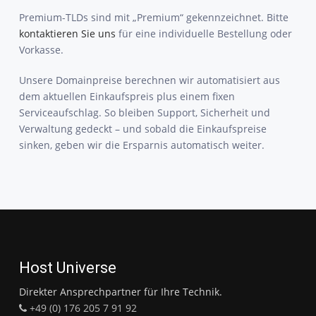
Premium-TLDs sind mit „Premium“ gekennzeichnet. Bitte
kontaktieren Sie uns
für eine individuelle Bestellung oder
Vorkasse.
Unsere Domainpreise berechnen wir automatisiert aus
dem aktuellen Einkaufspreis plus einem fixen
Serviceaufschlag. So bleiben Support, Sicherheit und
Verwaltung gedeckt – und sobald die Einkaufspreise
sinken, geben wir die Ersparnis automatisch weiter.
Host Universe
Direkter Ansprechpartner für Ihre Technik.
+49 (0) 176 205 7 91 92