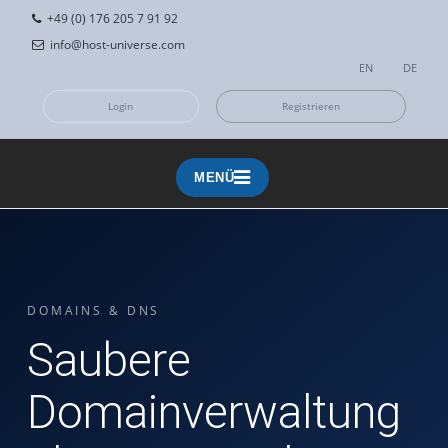
+49 (0) 176 205 7 91 92
info@host-universe.com
EN
|
DE
Login
Registrieren
MENÜ
MENÜ
DOMAINS & DNS
Saubere
Domainverwaltung