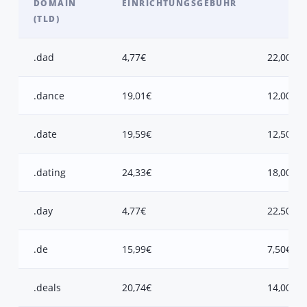
DOMAIN
EINRICHTUNGSGEBÜHR
(TLD)
.dad
4,77€
22,00€
.dance
19,01€
12,00€
.date
19,59€
12,50€
.dating
24,33€
18,00€
.day
4,77€
22,50€
.de
15,99€
7,50€
.deals
20,74€
14,00€