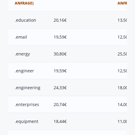
ANFRAGE)
ANFRAGE
.education
20,16€
13,50€
.email
19,59€
12,50€
.energy
30,80€
25,50€
.engineer
19,59€
12,50€
.engineering
24,33€
18,00€
.enterprises
20,74€
14,00€
.equipment
18,44€
11,00€